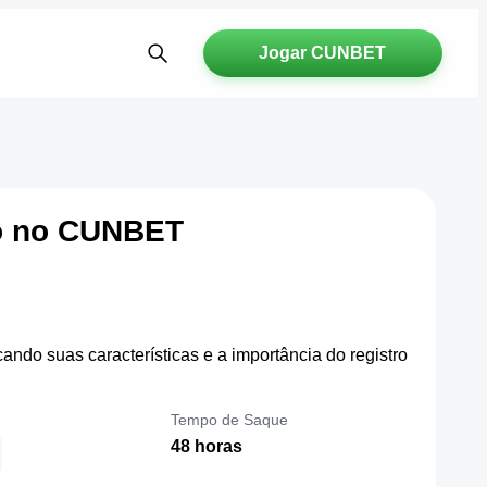
Jogar CUNBET
ro no CUNBET
ndo suas características e a importância do registro
Tempo de Saque
48 horas