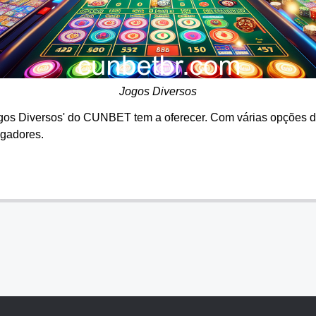
Jogos Diversos
ogos Diversos' do CUNBET tem a oferecer. Com várias opções 
ogadores.