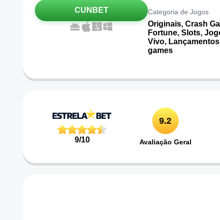
CUNBET
Categoria de Jogos
Originais, Crash G
Fortune, Slots, Jo
Vivo, Lançamentos,
games
Avaliação geral Cadastro
9.2
9/10
Avaliação Geral
Informações básicas sobre Estrela Bet cassino