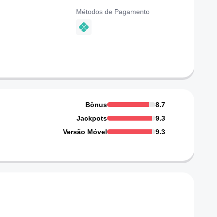
Métodos de Pagamento
Bônus
8.7
Jackpots
9.3
Versão Móvel
9.3