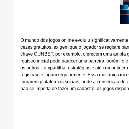
O mundo dos jogos online evoluiu significativamente
vezes gratuitos, exigem que o jogador se registre pa
chave CUNBET, por exemplo, oferecem uma ampla gama
registro inicial pode parecer uma barreira, porém, e
os outros, compartilhar estratégias e até competir 
registram e jogam regularmente. Essa mecânica incen
tornarem plataformas sociais, onde a construção de 
não se importa de fazer um cadastro, os jogos dis