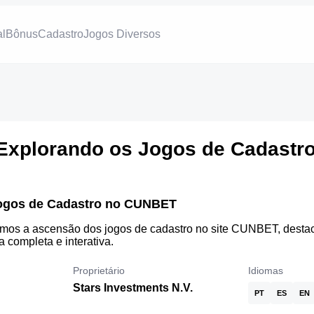
al
Bônus
Cadastro
Jogos Diversos
Explorando os Jogos de Cadast
ogos de Cadastro no CUNBET
amos a ascensão dos jogos de cadastro no site CUNBET, destaca
 completa e interativa.
Proprietário
Idiomas
Stars Investments N.V.
PT
ES
EN