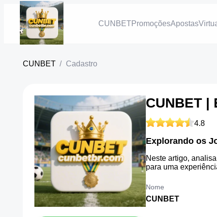
CUNBET
Promoções
Apostas
Virtu
CUNBET
Cadastro
CUNBET | 
4.8
Explorando os J
Neste artigo, analis
para uma experiência
Nome
CUNBET